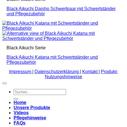
Black Aikuchi Daisho Schwertpaar mit Schwertständer
und Pflegezubehör
Black Aikuchi Serie
Black Aikuchi Katana mit Schwertständer und
Pflegezubehör
Impressum
|
Datenschutzerklärung
|
Kontakt
|
Produkt-
Nutzungshinweise
Suchen
nach:
Home
Unsere Produkte
Videos
Pflegehinweise
FAQs