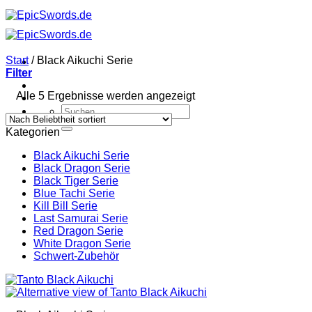
Zum
Inhalt
springen
Start
/
Black Aikuchi Serie
Filter
Nach
Alle 5 Ergebnisse werden angezeigt
Beliebtheit
Suchen
sortiert
nach:
Kategorien
Black Aikuchi Serie
Black Dragon Serie
Black Tiger Serie
Blue Tachi Serie
Kill Bill Serie
Last Samurai Serie
Red Dragon Serie
White Dragon Serie
Schwert-Zubehör