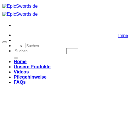
Zum
Inhalt
springen
Imp
Suchen
Suchen
nach:
nach:
Home
Unsere Produkte
Videos
Pflegehinweise
FAQs