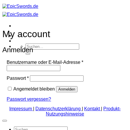
Zum
Inhalt
springen
My account
Suchen
Anmelden
nach:
Erforderlich
Benutzername oder E-Mail-Adresse
*
Erforderlich
Passwort
*
Angemeldet bleiben
Anmelden
Passwort vergessen?
Impressum
|
Datenschutzerklärung
|
Kontakt
|
Produkt-
Nutzungshinweise
Suchen