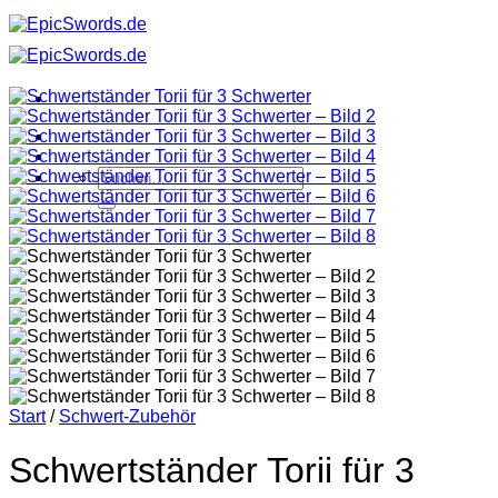
Zum
Inhalt
springen
Suchen
nach:
Start
/
Schwert-Zubehör
Schwertständer Torii für 3