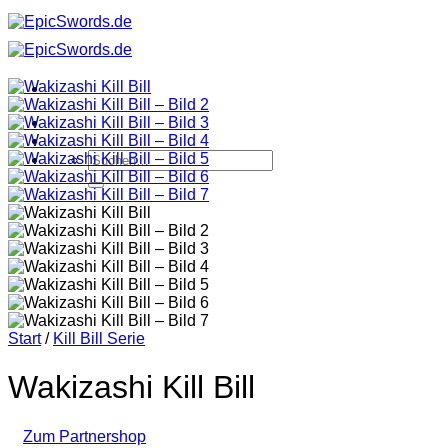
Zum
Inhalt
springen
Suchen
nach:
Start
/
Kill Bill Serie
Wakizashi Kill Bill
Zum Partnershop