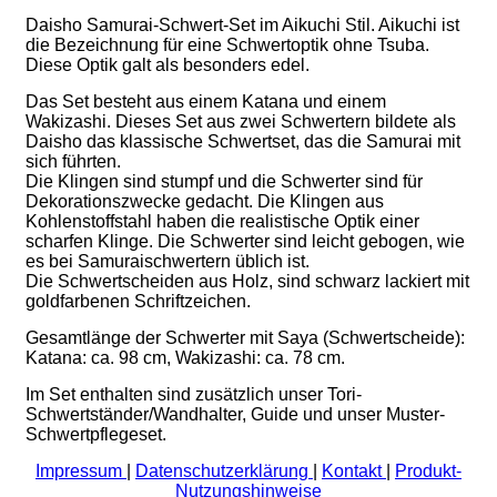
Daisho Samurai-Schwert-Set im Aikuchi Stil. Aikuchi ist
die Bezeichnung für eine Schwertoptik ohne Tsuba.
Diese Optik galt als besonders edel.
Das Set besteht aus einem Katana und einem
Wakizashi. Dieses Set aus zwei Schwertern bildete als
Daisho das klassische Schwertset, das die Samurai mit
sich führten.
Die Klingen sind stumpf und die Schwerter sind für
Dekorationszwecke gedacht. Die Klingen aus
Kohlenstoffstahl haben die realistische Optik einer
scharfen Klinge. Die Schwerter sind leicht gebogen, wie
es bei Samuraischwertern üblich ist.
Die Schwertscheiden aus Holz, sind schwarz lackiert mit
goldfarbenen Schriftzeichen.
Gesamtlänge der Schwerter mit Saya (Schwertscheide):
Katana: ca. 98 cm, Wakizashi: ca. 78 cm.
Im Set enthalten sind zusätzlich unser Tori-
Schwertständer/Wandhalter, Guide und unser Muster-
Schwertpflegeset.
Impressum
|
Datenschutzerklärung
|
Kontakt
|
Produkt-
Nutzungshinweise