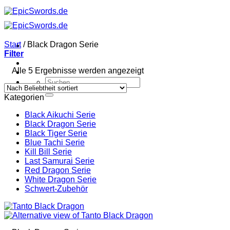
Zum
Inhalt
springen
Start
/
Black Dragon Serie
Filter
Nach
Alle 5 Ergebnisse werden angezeigt
Beliebtheit
Suchen
sortiert
nach:
Kategorien
Black Aikuchi Serie
Black Dragon Serie
Black Tiger Serie
Blue Tachi Serie
Kill Bill Serie
Last Samurai Serie
Red Dragon Serie
White Dragon Serie
Schwert-Zubehör