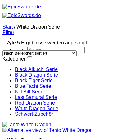
Zum
Inhalt
springen
Start
/
White Dragon Serie
Filter
Nach
Alle 5 Ergebnisse werden angezeigt
Beliebtheit
Suchen
sortiert
nach:
Kategorien
Black Aikuchi Serie
Black Dragon Serie
Black Tiger Serie
Blue Tachi Serie
Kill Bill Serie
Last Samurai Serie
Red Dragon Serie
White Dragon Serie
Schwert-Zubehör