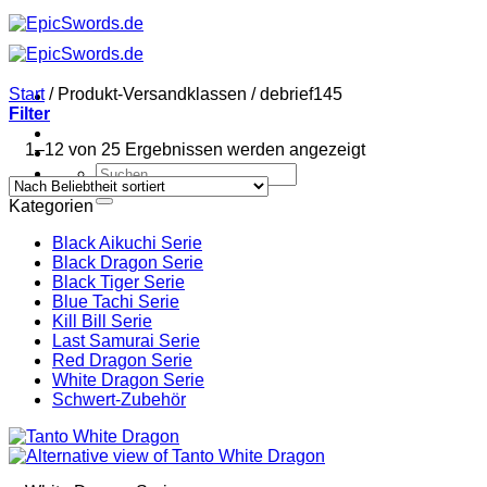
Zum
Inhalt
springen
Start
/
Produkt-Versandklassen
/
debrief145
Filter
Nach
1–12 von 25 Ergebnissen werden angezeigt
Beliebtheit
Suchen
sortiert
nach:
Kategorien
Black Aikuchi Serie
Black Dragon Serie
Black Tiger Serie
Blue Tachi Serie
Kill Bill Serie
Last Samurai Serie
Red Dragon Serie
White Dragon Serie
Schwert-Zubehör